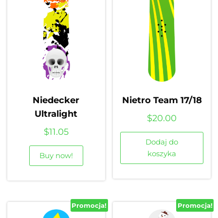
Niedecker
Nietro Team 17/18
Ultralight
$
20.00
$
11.05
Dodaj do
koszyka
Buy now!
Promocja!
Promocja!