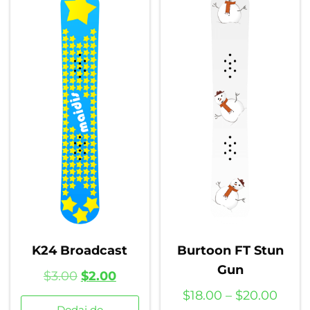
K24 Broadcast
Burtoon FT Stun
Gun
$
3.00
$
2.00
$
18.00
–
$
20.00
Dodaj do