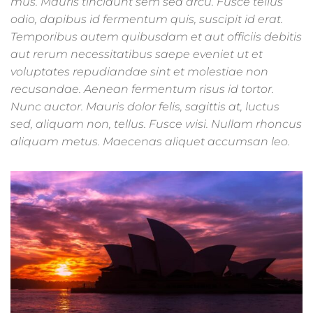
mus. Mauris tincidunt sem sed arcu. Fusce tellus
odio, dapibus id fermentum quis, suscipit id erat.
Temporibus autem quibusdam et aut officiis debitis
aut rerum necessitatibus saepe eveniet ut et
voluptates repudiandae sint et molestiae non
recusandae. Aenean fermentum risus id tortor.
Nunc auctor. Mauris dolor felis, sagittis at, luctus
sed, aliquam non, tellus. Fusce wisi. Nullam rhoncus
aliquam metus. Maecenas aliquet accumsan leo.