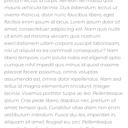
pretium lectus id turpis. Aenean vel massa quis
mauris vehicula lacinia. Duis bibendum, lectus ut
viverra rhoncus, dolor nunc faucibus libero, eget
facilisis enim ipsum id lacus. Lorem ipsum dolor sit
amet, consectetuer adipiscing elit. Nam quis nulla.
Ut enim ad minima veniam, quis nostrum
exercitationem ullam corporis suscipit laboriosam,
nisi ut aliquid ex ea commodi consequatur? Nam
libero tempore, cum soluta nobis est eligendi optio
cumque nihil impedit quo minus id quod maxime
placeat facere possimus, omnis voluptas
assumenda est, omnis dolor repellendus. Nam sed
tellus id magna elementum tincidunt. Integer
lacinia. Vivamus porttitor turpis ac leo. Pellentesque
ipsum. Cras pede libero, dapibus nec, pretium sit
amet, tempor quis. Curabitur vitae diam non enim
vestibulum interdum. Fusce dui leo, imperdiet in,
aliquam sit amet, feugiat eu, orci. Pellentesque