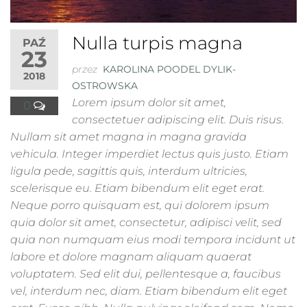
Nulla turpis magna
PAŹ
23
przez
KAROLINA POODEL DYLIK-
2018
OSTROWSKA
Lorem ipsum dolor sit amet,
0
consectetuer adipiscing elit. Duis risus.
Nullam sit amet magna in magna gravida
vehicula. Integer imperdiet lectus quis justo. Etiam
ligula pede, sagittis quis, interdum ultricies,
scelerisque eu. Etiam bibendum elit eget erat.
Neque porro quisquam est, qui dolorem ipsum
quia dolor sit amet, consectetur, adipisci velit, sed
quia non numquam eius modi tempora incidunt ut
labore et dolore magnam aliquam quaerat
voluptatem. Sed elit dui, pellentesque a, faucibus
vel, interdum nec, diam. Etiam bibendum elit eget