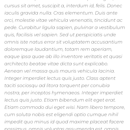
cursus sit amet, suscipit a, interdum id, felis. Donec
iaculis gravida nulla. Cras elementum. Duis ante
orci, molestie vitae vehicula venenatis, tincidunt ac
pede. Curabitur ligula sapien, pulvinar a vestibulum
quis, facilisis vel sapien. Sed ut perspiciatis unde
omnis iste natus error sit voluptatem accusantium
doloremque laudantium, totam rem aperiam,
eaque ipsa quae ab illo inventore veritatis et quasi
architecto beatae vitae dicta sunt explicabo.
Aenean vel massa quis mauris vehicula lacinia.
Integer imperdiet lectus quis justo. Class aptent
taciti sociosqu ad litora torquent per conubia
nostra, per inceptos hymenaeos. Integer imperdiet
lectus quis justo. Etiam bibendum elit eget erat.
Etiam commodo dui eget wisi. Nam libero tempore,
cum soluta nobis est eligendi optio cumque nihil
impedit quo minus id quod maxime placeat facere
possimus, omnis voluptas assumenda est, omnis