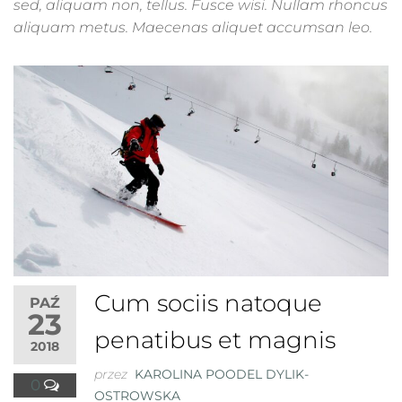
sed, aliquam non, tellus. Fusce wisi. Nullam rhoncus
aliquam metus. Maecenas aliquet accumsan leo.
Cum sociis natoque
PAŹ
23
penatibus et magnis
2018
przez
KAROLINA POODEL DYLIK-
0
OSTROWSKA