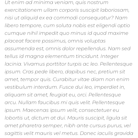
Ut enim ad minima veniam, quis nostrum
exercitationem ullam corporis suscipit laboriosam,
nisi ut aliquid ex ea commodi consequatur? Nam
libero tempore, cum soluta nobis est eligendi optio
cumque nihil impedit quo minus id quod maxime
placeat facere possimus, omnis voluptas
assumenda est, omnis dolor repellendus. Nam sed
tellus id magna elementum tincidunt. Integer
lacinia. Vivamus porttitor turpis ac leo. Pellentesque
ipsum. Cras pede libero, dapibus nec, pretium sit
amet, tempor quis. Curabitur vitae diam non enim
vestibulum interdum. Fusce dui leo, imperdiet in,
aliquam sit amet, feugiat eu, orci. Pellentesque
arcu. Nullam faucibus mi quis velit. Pellentesque
ipsum. Maecenas ipsum velit, consectetuer eu
lobortis ut, dictum at dui. Mauris suscipit, ligula sit
amet pharetra semper, nibh ante cursus purus, vel
sagittis velit mauris vel metus. Donec iaculis gravida