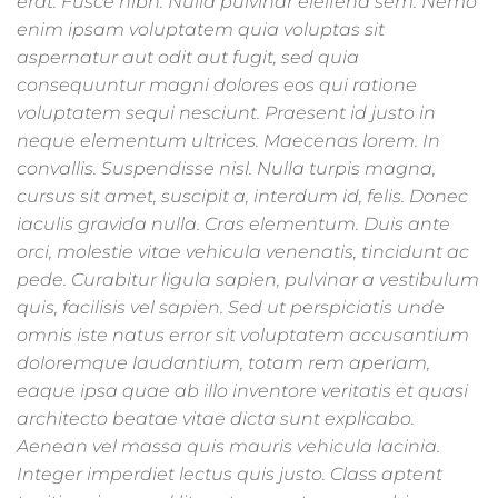
erat. Fusce nibh. Nulla pulvinar eleifend sem. Nemo
enim ipsam voluptatem quia voluptas sit
aspernatur aut odit aut fugit, sed quia
consequuntur magni dolores eos qui ratione
voluptatem sequi nesciunt. Praesent id justo in
neque elementum ultrices. Maecenas lorem. In
convallis. Suspendisse nisl. Nulla turpis magna,
cursus sit amet, suscipit a, interdum id, felis. Donec
iaculis gravida nulla. Cras elementum. Duis ante
orci, molestie vitae vehicula venenatis, tincidunt ac
pede. Curabitur ligula sapien, pulvinar a vestibulum
quis, facilisis vel sapien. Sed ut perspiciatis unde
omnis iste natus error sit voluptatem accusantium
doloremque laudantium, totam rem aperiam,
eaque ipsa quae ab illo inventore veritatis et quasi
architecto beatae vitae dicta sunt explicabo.
Aenean vel massa quis mauris vehicula lacinia.
Integer imperdiet lectus quis justo. Class aptent