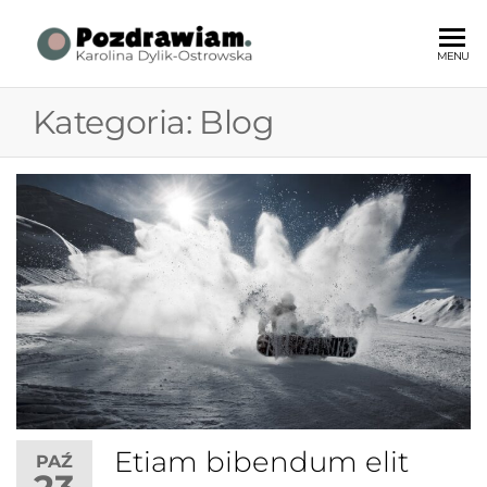
Pozdrawiam
strategie
MENU
komunikacji
Karolina
| strategie
Kategoria:
Blog
Dylik
kreatywne |
content
Ostrowska
marketing
Etiam bibendum elit
PAŹ